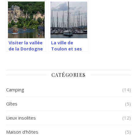
Visiter la vallée
La ville de
de la Dordogne
Toulon et ses
dans tous ses
attraits
états
touristiques
CATÉGORIES
Camping
(14)
Gîtes
(5)
Lieux insolites
(12)
Maison d'hôtes
(5)