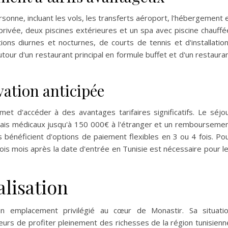
sonne, incluant les vols, les transferts aéroport, l'hébergement 
privée, deux piscines extérieures et un spa avec piscine chauffé
ons diurnes et nocturnes, de courts de tennis et d'installatio
utour d'un restaurant principal en formule buffet et d'un restaura
vation anticipée
et d'accéder à des avantages tarifaires significatifs. Le séjo
rais médicaux jusqu'à 150 000€ à l'étranger et un rembourseme
ts bénéficient d'options de paiement flexibles en 3 ou 4 fois. Po
trois mois après la date d'entrée en Tunisie est nécessaire pour l
alisation
un emplacement privilégié au cœur de Monastir. Sa situati
rs de profiter pleinement des richesses de la région tunisienn