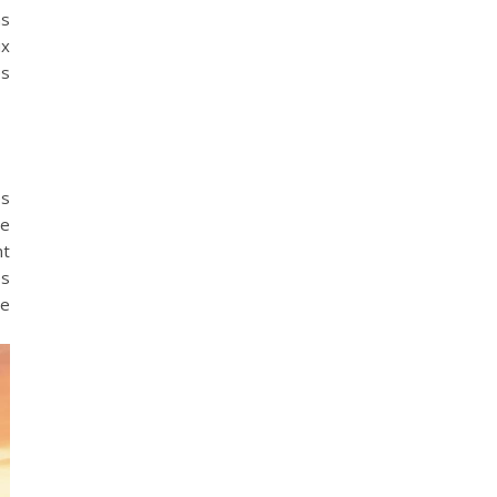
ns
ux
es
es
de
nt
es
de