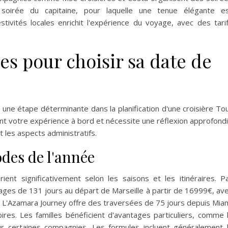
 soirée du capitaine, pour laquelle une tenue élégante e
ivités locales enrichit l'expérience du voyage, avec des tari
es pour choisir sa date de
 une étape déterminante dans la planification d'une croisière To
nt votre expérience à bord et nécessite une réflexion approfond
 les aspects administratifs.
odes de l'année
ent significativement selon les saisons et les itinéraires. P
ges de 131 jours au départ de Marseille à partir de 16999€, av
4€. L'Azamara Journey offre des traversées de 75 jours depuis Mia
res. Les familles bénéficient d'avantages particuliers, comme 
ur certaines compagnies. Les formules incluent généralement 