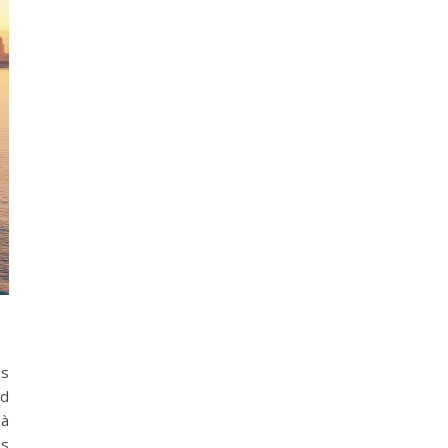
ns
rd
 à
es