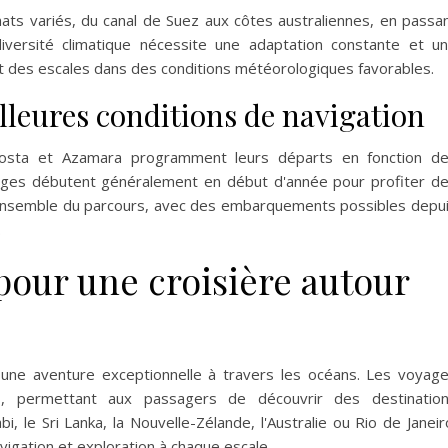
mats variés, du canal de Suez aux côtes australiennes, en passa
versité climatique nécessite une adaptation constante et u
ent des escales dans des conditions météorologiques favorables.
illeures conditions de navigation
sta et Azamara programment leurs départs en fonction d
yages débutent généralement en début d'année pour profiter d
l'ensemble du parcours, avec des embarquements possibles depu
.
pour une croisière autour
une aventure exceptionnelle à travers les océans. Les voyag
, permettant aux passagers de découvrir des destinatio
e Sri Lanka, la Nouvelle-Zélande, l'Australie ou Rio de Janeir
igation et exploration à chaque escale.